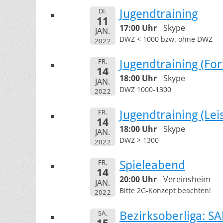
DI.
Jugendtraining
11
17:00 Uhr
Skype
JAN.
DWZ < 1000 bzw. ohne DWZ
2022
FR.
Jugendtraining (For
14
18:00 Uhr
Skype
JAN.
DWZ 1000-1300
2022
FR.
Jugendtraining (Le
14
18:00 Uhr
Skype
JAN.
DWZ > 1300
2022
FR.
Spieleabend
14
20:00 Uhr
Vereinsheim
JAN.
Bitte 2G-Konzept beachten!
2022
SA.
Bezirksoberliga: S
15