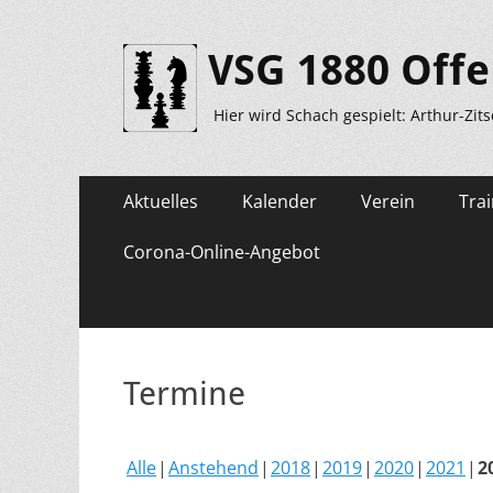
VSG 1880 Offe
Hier wird Schach gespielt: Arthur-Zit
Primäres
Zum
Aktuelles
Kalender
Verein
Trai
Inhalt
Menü
springen
Corona-Online-Angebot
Termine
Alle
Anstehend
2018
2019
2020
2021
2