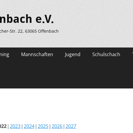
nbach e.V.
scher-Str. 22, 63065 Offenbach
ning
Mannschaften
Jugend
Schulschach
022
2023
2024
2025
2026
2027