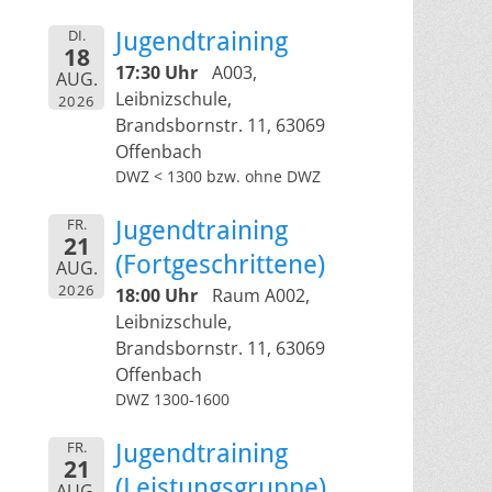
DI.
Jugendtraining
18
17:30 Uhr
A003,
AUG.
Leibnizschule,
2026
Brandsbornstr. 11, 63069
Offenbach
DWZ < 1300 bzw. ohne DWZ
FR.
Jugendtraining
21
(Fortgeschrittene)
AUG.
2026
18:00 Uhr
Raum A002,
Leibnizschule,
Brandsbornstr. 11, 63069
Offenbach
DWZ 1300-1600
FR.
Jugendtraining
21
(Leistungsgruppe)
AUG.