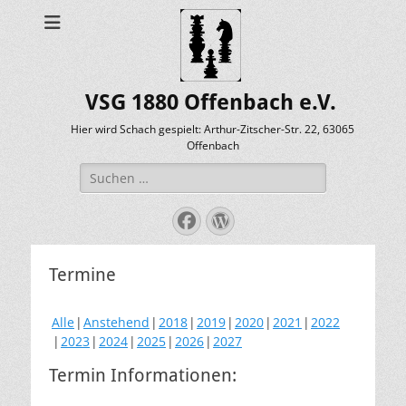
VSG 1880 Offenbach e.V.
Hier wird Schach gespielt: Arthur-Zitscher-Str. 22, 63065
Offenbach
Suche
nach:
Facebook
WordPress
Termine
Alle
Anstehend
2018
2019
2020
2021
2022
2023
2024
2025
2026
2027
Termin Informationen: