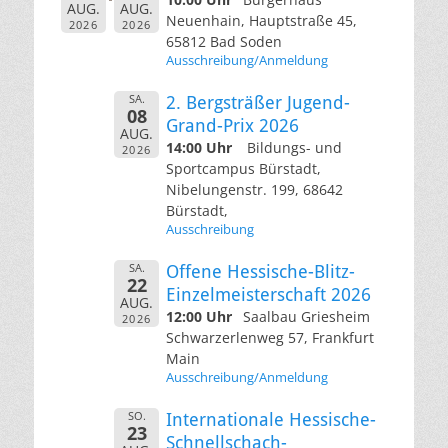
AUG.
AUG.
Neuenhain, Hauptstraße 45,
2026
2026
65812 Bad Soden
Ausschreibung/Anmeldung
SA.
2. Bergsträßer Jugend-
08
Grand-Prix 2026
AUG.
14:00 Uhr
Bildungs- und
2026
Sportcampus Bürstadt,
Nibelungenstr. 199, 68642
Bürstadt,
Ausschreibung
SA.
Offene Hessische-Blitz-
22
Einzelmeisterschaft 2026
AUG.
12:00 Uhr
Saalbau Griesheim
2026
Schwarzerlenweg 57, Frankfurt
Main
Ausschreibung/Anmeldung
SO.
Internationale Hessische-
23
Schnellschach-