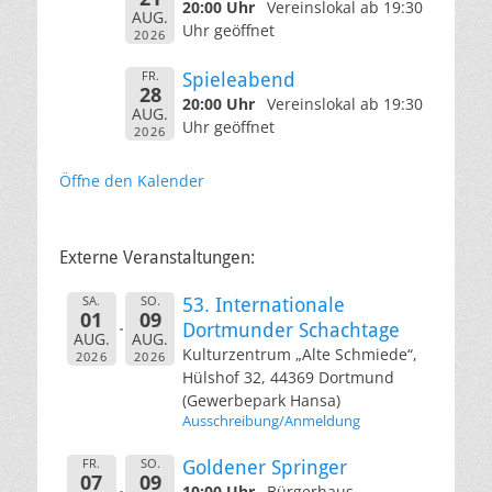
20:00 Uhr
Vereinslokal ab 19:30
AUG.
Uhr geöffnet
2026
FR.
Spieleabend
28
20:00 Uhr
Vereinslokal ab 19:30
AUG.
Uhr geöffnet
2026
Öffne den Kalender
Externe Veranstaltungen:
SA.
SO.
53. Internationale
01
09
Dortmunder Schachtage
AUG.
AUG.
Kulturzentrum „Alte Schmiede“,
2026
2026
Hülshof 32, 44369 Dortmund
(Gewerbepark Hansa)
Ausschreibung/Anmeldung
FR.
SO.
Goldener Springer
07
09
10:00 Uhr
Bürgerhaus