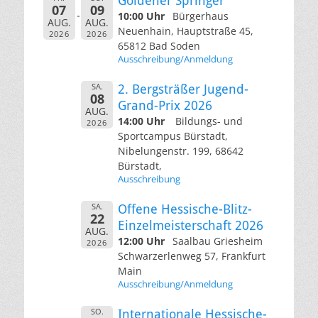
Goldener Springer
07
09
10:00 Uhr
Bürgerhaus
AUG.
AUG.
Neuenhain, Hauptstraße 45,
2026
2026
65812 Bad Soden
Ausschreibung/Anmeldung
SA.
2. Bergsträßer Jugend-
08
Grand-Prix 2026
AUG.
14:00 Uhr
Bildungs- und
2026
Sportcampus Bürstadt,
Nibelungenstr. 199, 68642
Bürstadt,
Ausschreibung
SA.
Offene Hessische-Blitz-
22
Einzelmeisterschaft 2026
AUG.
12:00 Uhr
Saalbau Griesheim
2026
Schwarzerlenweg 57, Frankfurt
Main
Ausschreibung/Anmeldung
SO.
Internationale Hessische-