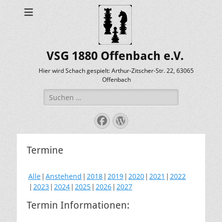
VSG 1880 Offenbach e.V.
Hier wird Schach gespielt: Arthur-Zitscher-Str. 22, 63065
Offenbach
Suche
nach:
Facebook
WordPress
Termine
Alle
Anstehend
2018
2019
2020
2021
2022
2023
2024
2025
2026
2027
Termin Informationen: