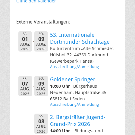
Öffne den Kalender
Externe Veranstaltungen:
SA.
SO.
53. Internationale
01
09
Dortmunder Schachtage
AUG.
AUG.
Kulturzentrum „Alte Schmiede“,
2026
2026
Hülshof 32, 44369 Dortmund
(Gewerbepark Hansa)
Ausschreibung/Anmeldung
FR.
SO.
Goldener Springer
07
09
10:00 Uhr
Bürgerhaus
AUG.
AUG.
Neuenhain, Hauptstraße 45,
2026
2026
65812 Bad Soden
Ausschreibung/Anmeldung
SA.
2. Bergsträßer Jugend-
08
Grand-Prix 2026
AUG.
14:00 Uhr
Bildungs- und
2026