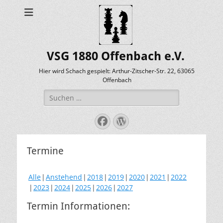
VSG 1880 Offenbach e.V.
Hier wird Schach gespielt: Arthur-Zitscher-Str. 22, 63065
Offenbach
Suche
nach:
Facebook
WordPress
Termine
Alle
Anstehend
2018
2019
2020
2021
2022
2023
2024
2025
2026
2027
Termin Informationen: