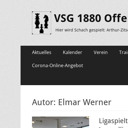
VSG 1880 Offe
Hier wird Schach gespielt: Arthur-Zit
Primäres
Zum
Aktuelles
Kalender
Verein
Trai
Inhalt
Menü
springen
Corona-Online-Angebot
Autor:
Elmar Werner
Ligaspiel