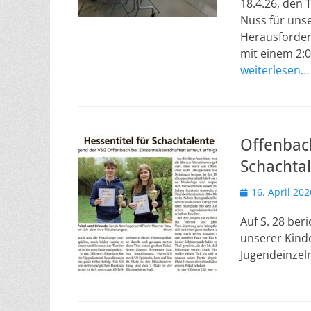
18.4.26, den 
Nuss für uns
Herausforderu
mit einem 2:0
weiterlesen…
Offenbach
Schachta
Veröffentlicht
16. April 202
am
Auf S. 28 ber
unserer Kind
Jugendeinzelm