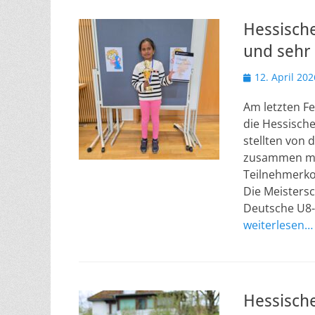
Hessische
und sehr 
Veröffentlicht
12. April 202
am
Am letzten F
die Hessische
stellten von 
zusammen mi
Teilnehmerko
Die Meistersc
Deutsche U8-M
weiterlesen…
Hessische