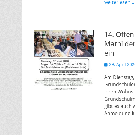
weiterlesen…
14. Offe
Mathilde
ein
Veröffentlicht
29. April 202
am
Am Dienstag, 
Grundschüler
ihren Wohnsit
Grundschulme
gibt es auch 
Anmeldung fu