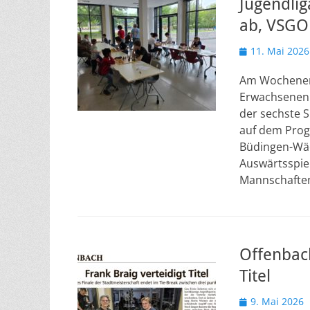
Jugendlig
ab, VSGO 
Veröffentlicht
11. Mai 2026
am
Am Wochenend
Erwachsenenli
der sechste S
auf dem Prog
Büdingen-Wäc
Auswärtsspie
Mannschafte
Offenbach
Titel
Veröffentlicht
9. Mai 2026