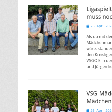
Ligaspie
muss noc
Veröffentlicht
26. April 202
am
Als ob mit de
Mädchenmanns
wäre, standen
den Kreislig
VSGO 5 in der
und Jürgen l
VSG-Mädc
Mädchenm
Veröffentlicht
26. April 202