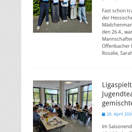
am
Fast schon tr
der Hessisch
Mädchenmanns
den 26.4., wa
Mannschaften
Offenbacher 
Rosalie, Sara
Ligaspiel
Jugendte
gemischt
Veröffentlicht
20. April 202
am
Im Saisonend