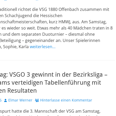
aditionell richtet die VSG 1880 Offenbach zusammen mit
en Schachjugend die Hessischen
chaftmeisterschaften, kurz HMWJ, aus. Am Samstag,
r es wieder so weit. Etwas mehr als 40 Mädchen traten in 8
 und dem separaten Duoturnier – diesmal ohne
Beteiligung – gegeneinander an. Unser Spielerinnen
h, Sophie, Karla
weiterlesen…
tag: VSGO 3 gewinnt in der Bezirksliga –
ams verteidigen Tabellenführung mit
en Resultaten
Autor
6
Elmar Werner
Hinterlasse einen Kommentar
spurt hatte die 3. Mannschaft der VSG am Samstag,