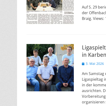
am
Auf S. 29 ber
der Offenbach
Braig. Views:
Ligaspiel
in Karben
Veröffentlicht
3. Mai 2026
am
Am Samstag de
Ligaspieltag 
in der komme
ausrichten. 
Vorbereitung 
organisieren 