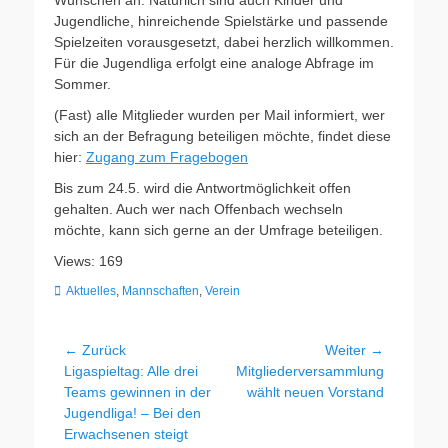
Wünschen an. Natürlich sind auch Kinder und
Jugendliche, hinreichende Spielstärke und passende
Spielzeiten vorausgesetzt, dabei herzlich willkommen.
Für die Jugendliga erfolgt eine analoge Abfrage im
Sommer.
(Fast) alle Mitglieder wurden per Mail informiert, wer
sich an der Befragung beteiligen möchte, findet diese
hier:
Zugang zum Fragebogen
Bis zum 24.5. wird die Antwortmöglichkeit offen
gehalten. Auch wer nach Offenbach wechseln
möchte, kann sich gerne an der Umfrage beteiligen.
Views: 169
Kategorien
Aktuelles
,
Mannschaften
,
Verein
Beitragsnavigation
← Zurück
Weiter →
Vorheriger
Nächster
Ligaspieltag: Alle drei
Mitgliederversammlung
Beitrag:
Beitrag:
Teams gewinnen in der
wählt neuen Vorstand
Jugendliga! – Bei den
Erwachsenen steigt