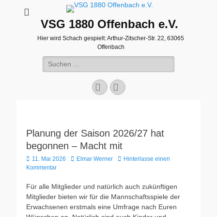
VSG 1880 Offenbach e.V.
Hier wird Schach gespielt: Arthur-Zitscher-Str. 22, 63065
Offenbach
Suche
nach:
Facebook
WordPress
Planung der Saison 2026/27 hat
begonnen – Macht mit
Veröffentlicht
Autor
11. Mai 2026
Elmar Werner
Hinterlasse einen
am
Kommentar
Für alle Mitglieder und natürlich auch zukünftigen
Mitglieder bieten wir für die Mannschaftsspiele der
Erwachsenen erstmals eine Umfrage nach Euren