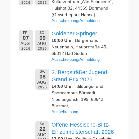
Kulturzentrum „Alte Schmiede“,
2026
2026
Hülshof 32, 44369 Dortmund
(Gewerbepark Hansa)
Ausschreibung/Anmeldung
Goldener Springer
FR.
SO.
07
09
10:00 Uhr
Bürgerhaus
AUG.
AUG.
Neuenhain, Hauptstraße 45,
2026
2026
65812 Bad Soden
Ausschreibung/Anmeldung
2. Bergsträßer Jugend-
SA.
08
Grand-Prix 2026
AUG.
14:00 Uhr
Bildungs- und
2026
Sportcampus Bürstadt,
Nibelungenstr. 199, 68642
Bürstadt,
Ausschreibung
Offene Hessische-Blitz-
SA.
22
Einzelmeisterschaft 2026
AUG.
12:00 Uhr
Saalbau Griesheim