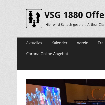
VSG 1880 Offe
Hier wird Schach gespielt: Arthur-Zit
Primäres
Zum
Aktuelles
Kalender
Verein
Trai
Inhalt
Menü
springen
Corona-Online-Angebot