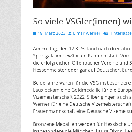
So viele VSGler(innen) w
Veröffentlicht
Autor
18. März 2023
Elmar Werner
Hinterlass
am
Am Freitag, den 17.3.23, fand nach drei Jah
Sportgala im bewährten Rahmen statt. Vom 
die erfolgreichen Offenbacher Vereine und Sp
Hessenmeister oder gar auf Deutscher, Eur
Beide Jahre waren für die VSG insbesondere
Laux bekam eine Goldmedaille für die Europa
Vizemeisterschaft 2022. Silber gingen auch a
Werner für eine Deutsche Vizemeisterschaft
Frauenmannschaft eine Deutsche Vizemeiste
Bronzene Medaillen werden für Hessische un
insbesondere die Mädchen, Laura Dixon, Lea