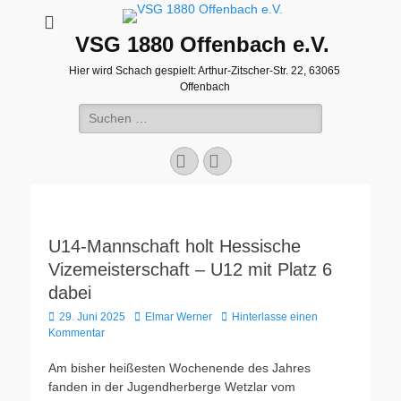
VSG 1880 Offenbach e.V.
Hier wird Schach gespielt: Arthur-Zitscher-Str. 22, 63065
Offenbach
Suche
nach:
Facebook
WordPress
U14-Mannschaft holt Hessische
Vizemeisterschaft – U12 mit Platz 6
dabei
Veröffentlicht
Autor
29. Juni 2025
Elmar Werner
Hinterlasse einen
am
Kommentar
Am bisher heißesten Wochenende des Jahres
fanden in der Jugendherberge Wetzlar vom