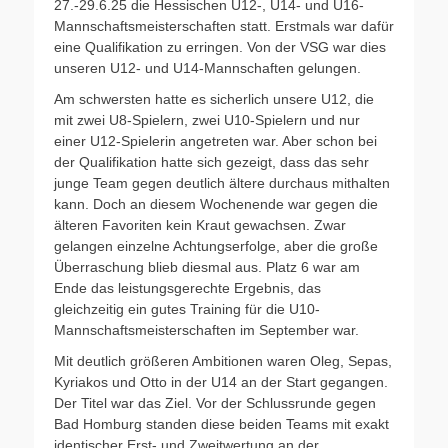
27.-29.6.25 die Hessischen U12-, U14- und U16-
Mannschaftsmeisterschaften statt. Erstmals war dafür
eine Qualifikation zu erringen. Von der VSG war dies
unseren U12- und U14-Mannschaften gelungen.
Am schwersten hatte es sicherlich unsere U12, die
mit zwei U8-Spielern, zwei U10-Spielern und nur
einer U12-Spielerin angetreten war. Aber schon bei
der Qualifikation hatte sich gezeigt, dass das sehr
junge Team gegen deutlich ältere durchaus mithalten
kann. Doch an diesem Wochenende war gegen die
älteren Favoriten kein Kraut gewachsen. Zwar
gelangen einzelne Achtungserfolge, aber die große
Überraschung blieb diesmal aus. Platz 6 war am
Ende das leistungsgerechte Ergebnis, das
gleichzeitig ein gutes Training für die U10-
Mannschaftsmeisterschaften im September war.
Mit deutlich größeren Ambitionen waren Oleg, Sepas,
Kyriakos und Otto in der U14 an der Start gegangen.
Der Titel war das Ziel. Vor der Schlussrunde gegen
Bad Homburg standen diese beiden Teams mit exakt
identischer Erst- und Zweitwertung an der