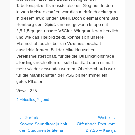
Tabellenspitze. Es musste also ein Sieg her. In den
letzten Meisterschaften war dies mehrfach gelungen
in diesem ewig jungen Duell. Doch diesmal dreht Bad
Homburg den Spieß um und gewann knapp mit
2,5:1,5 gegen unsere VSGler. Wir gratulieren herzlich
und wie das Titelbild zeigt, konnte sich unsere
Mannschaft auch über die Vizemeisterschaft
ausgiebig freuen. Bei der Mitteldeutschen
Vereinsmeisterschaft, für die die Qualifikationsfrage
allerdings noch offen ist, soll das Blatt dann einmal
mehr wieder gewendet werden. Oberbernhards war
für die Mannschaften der VSG bisher immer ein
gutes Pflaster.
Views: 225
Kategorien
Aktuelles
,
Jugend
Beitragsnavigation
← Zurück
Weiter →
Vorheriger
Nächster
Kaavya Soundiraraju holt
Offenbach Post vom
Beitrag:
Beitrag:
den Stadtmeistertitel an
2.7.25 – Kaavja