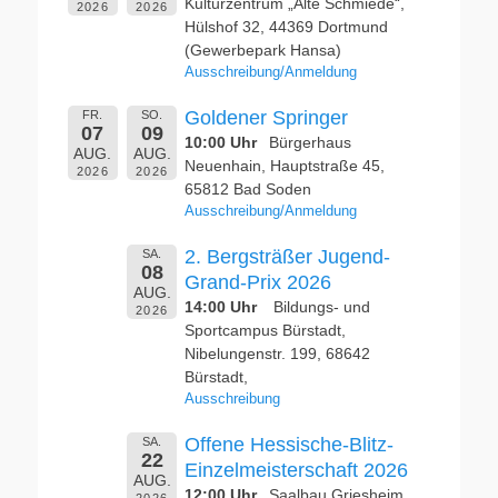
Kulturzentrum „Alte Schmiede“,
2026
2026
Hülshof 32, 44369 Dortmund
(Gewerbepark Hansa)
Ausschreibung/Anmeldung
Goldener Springer
FR.
SO.
07
09
10:00 Uhr
Bürgerhaus
AUG.
AUG.
Neuenhain, Hauptstraße 45,
2026
2026
65812 Bad Soden
Ausschreibung/Anmeldung
2. Bergsträßer Jugend-
SA.
08
Grand-Prix 2026
AUG.
14:00 Uhr
Bildungs- und
2026
Sportcampus Bürstadt,
Nibelungenstr. 199, 68642
Bürstadt,
Ausschreibung
Offene Hessische-Blitz-
SA.
22
Einzelmeisterschaft 2026
AUG.
12:00 Uhr
Saalbau Griesheim