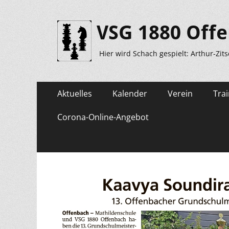
VSG 1880 Offe
Hier wird Schach gespielt: Arthur-Zit
Primäres
Zum
Aktuelles
Kalender
Verein
Trai
Inhalt
Menü
springen
Corona-Online-Angebot