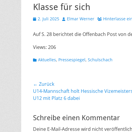
Klasse für sich
Veröffentlicht
Autor
2. Juli 2025
Elmar Werner
Hinterlasse e
am
Auf S. 28 berichtet die Offenbach Post von d
Views: 206
Kategorien
Aktuelles
,
Pressespiegel
,
Schulschach
Beitragsnavigation
← Zurück
Vorheriger
U14-Mannschaft holt Hessische Vizemeisters
Beitrag:
U12 mit Platz 6 dabei
Schreibe einen Kommentar
Deine E-Mail-Adresse wird nicht veröffentlich