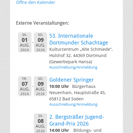
Öffne den Kalender
Externe Veranstaltungen:
SA.
SO.
53. Internationale
01
09
Dortmunder Schachtage
AUG.
AUG.
Kulturzentrum „Alte Schmiede“,
2026
2026
Hülshof 32, 44369 Dortmund
(Gewerbepark Hansa)
Ausschreibung/Anmeldung
FR.
SO.
Goldener Springer
07
09
10:00 Uhr
Bürgerhaus
AUG.
AUG.
Neuenhain, Hauptstraße 45,
2026
2026
65812 Bad Soden
Ausschreibung/Anmeldung
SA.
2. Bergsträßer Jugend-
08
Grand-Prix 2026
AUG.
14:00 Uhr
Bildungs- und
2026