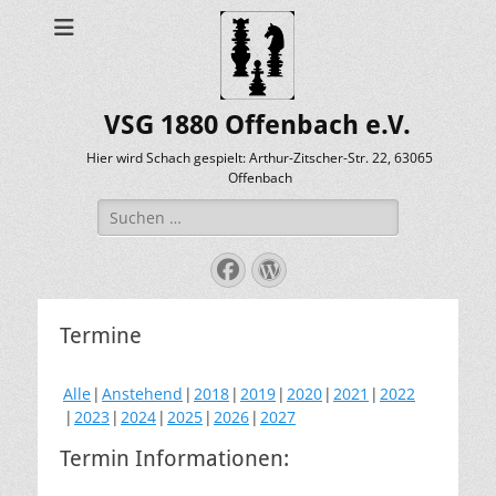
VSG 1880 Offenbach e.V.
Hier wird Schach gespielt: Arthur-Zitscher-Str. 22, 63065
Offenbach
Suche
nach:
Facebook
WordPress
Termine
Alle
Anstehend
2018
2019
2020
2021
2022
2023
2024
2025
2026
2027
Termin Informationen: