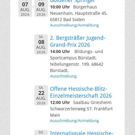
Goldener Springer
07
09
10:00 Uhr
Bürgerhaus
AUG.
AUG.
Neuenhain, Hauptstraße 45,
2026
2026
65812 Bad Soden
Ausschreibung/Anmeldung
SA.
2. Bergsträßer Jugend-
08
Grand-Prix 2026
AUG.
14:00 Uhr
Bildungs- und
2026
Sportcampus Bürstadt,
Nibelungenstr. 199, 68642
Bürstadt,
Ausschreibung
SA.
Offene Hessische-Blitz-
22
Einzelmeisterschaft 2026
AUG.
12:00 Uhr
Saalbau Griesheim
2026
Schwarzerlenweg 57, Frankfurt
Main
Ausschreibung/Anmeldung
SO.
Internationale Hessische-