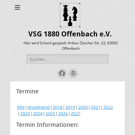
VSG 1880 Offenbach e.V.
Hier wird Schach gespielt: Arthur-Zitscher-Str. 22, 63065
Offenbach
Suche
nach:
Facebook
WordPress
Termine
Alle
Anstehend
2018
2019
2020
2021
2022
2023
2024
2025
2026
2027
Termin Informationen: