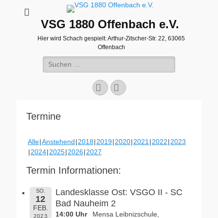
VSG 1880 Offenbach e.V.
Hier wird Schach gespielt: Arthur-Zitscher-Str. 22, 63065
Offenbach
Suche
nach:
Facebook
WordPress
Termine
Alle
Anstehend
2018
2019
2020
2021
2022
2023
2024
2025
2026
2027
Termin Informationen:
Landesklasse Ost: VSGO II - SC
SO.
12
Bad Nauheim 2
FEB.
14:00 Uhr
Mensa Leibnizschule,
2023