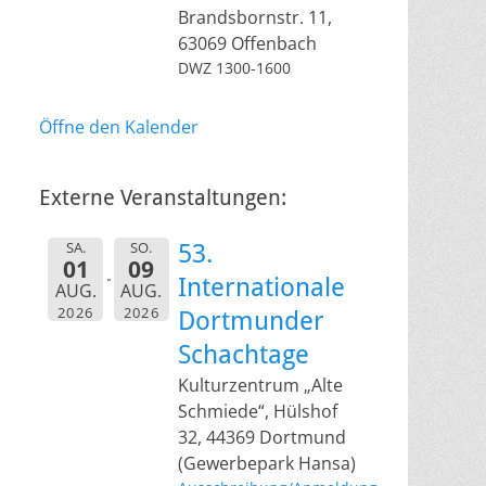
Brandsbornstr. 11,
63069 Offenbach
DWZ 1300-1600
Öffne den Kalender
Externe Veranstaltungen:
SA.
SO.
53.
01
09
Internationale
AUG.
AUG.
2026
2026
Dortmunder
Schachtage
Kulturzentrum „Alte
Schmiede“, Hülshof
32, 44369 Dortmund
(Gewerbepark Hansa)