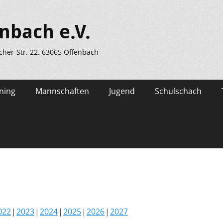
nbach e.V.
scher-Str. 22, 63065 Offenbach
ning
Mannschaften
Jugend
Schulschach
022
2023
2024
2025
2026
2027