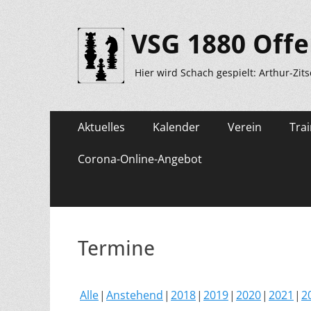
VSG 1880 Offe
Hier wird Schach gespielt: Arthur-Zit
Primäres
Zum
Aktuelles
Kalender
Verein
Trai
Inhalt
Menü
springen
Corona-Online-Angebot
Termine
Alle
Anstehend
2018
2019
2020
2021
2