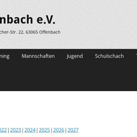
nbach e.V.
scher-Str. 22, 63065 Offenbach
ning
Mannschaften
Jugend
Schulschach
022
2023
2024
2025
2026
2027