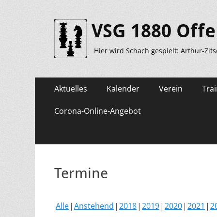
VSG 1880 Offe
Hier wird Schach gespielt: Arthur-Zit
Primäres
Zum
Aktuelles
Kalender
Verein
Trai
Inhalt
Menü
springen
Corona-Online-Angebot
Termine
Alle
Anstehend
2018
2019
2020
2021
2