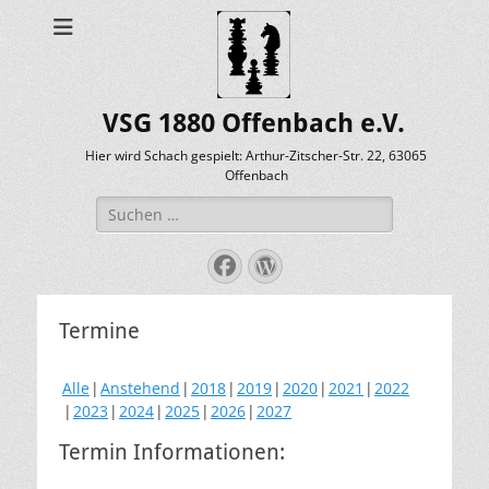
VSG 1880 Offenbach e.V.
Hier wird Schach gespielt: Arthur-Zitscher-Str. 22, 63065
Offenbach
Suche
nach:
Facebook
WordPress
Termine
Alle
Anstehend
2018
2019
2020
2021
2022
2023
2024
2025
2026
2027
Termin Informationen: