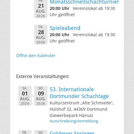
FR.
Monatsschnellschachturnier
21
20:00 Uhr
Vereinslokal ab 19:30
AUG.
Uhr geöffnet
2026
FR.
Spieleabend
28
20:00 Uhr
Vereinslokal ab 19:30
AUG.
Uhr geöffnet
2026
Öffne den Kalender
Externe Veranstaltungen:
SA.
SO.
53. Internationale
01
09
Dortmunder Schachtage
AUG.
AUG.
Kulturzentrum „Alte Schmiede“,
2026
2026
Hülshof 32, 44369 Dortmund
(Gewerbepark Hansa)
Ausschreibung/Anmeldung
FR.
SO.
Goldener Springer