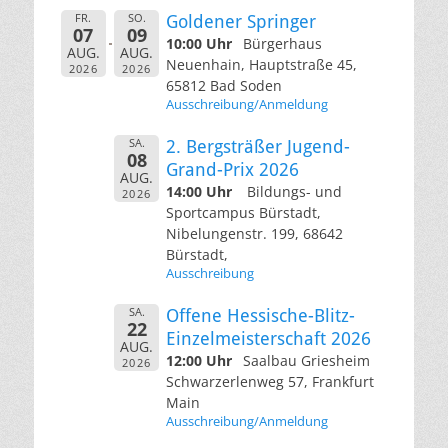
FR.
SO.
Goldener Springer
07
09
10:00 Uhr
Bürgerhaus
AUG.
AUG.
Neuenhain, Hauptstraße 45,
2026
2026
65812 Bad Soden
Ausschreibung/Anmeldung
SA.
2. Bergsträßer Jugend-
08
Grand-Prix 2026
AUG.
14:00 Uhr
Bildungs- und
2026
Sportcampus Bürstadt,
Nibelungenstr. 199, 68642
Bürstadt,
Ausschreibung
SA.
Offene Hessische-Blitz-
22
Einzelmeisterschaft 2026
AUG.
12:00 Uhr
Saalbau Griesheim
2026
Schwarzerlenweg 57, Frankfurt
Main
Ausschreibung/Anmeldung