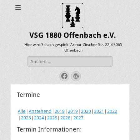
VSG 1880 Offenbach e.V.
Hier wird Schach gespielt: Arthur-Zitscher-Str. 22, 63065
Offenbach
Suche
nach:
Facebook
WordPress
Termine
Alle
Anstehend
2018
2019
2020
2021
2022
2023
2024
2025
2026
2027
Termin Informationen: