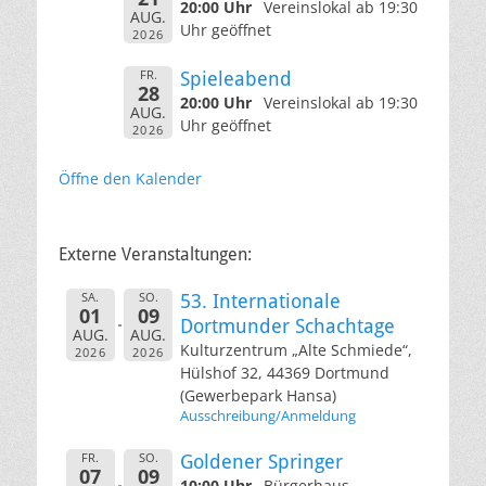
20:00 Uhr
Vereinslokal ab 19:30
AUG.
Uhr geöffnet
2026
FR.
Spieleabend
28
20:00 Uhr
Vereinslokal ab 19:30
AUG.
Uhr geöffnet
2026
Öffne den Kalender
Externe Veranstaltungen:
SA.
SO.
53. Internationale
01
09
Dortmunder Schachtage
AUG.
AUG.
Kulturzentrum „Alte Schmiede“,
2026
2026
Hülshof 32, 44369 Dortmund
(Gewerbepark Hansa)
Ausschreibung/Anmeldung
FR.
SO.
Goldener Springer
07
09
10:00 Uhr
Bürgerhaus