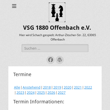
VSG 1880 Offenbach e.V.
Hier wird Schach gespielt: Arthur-Zitscher-Str. 22, 63065
Offenbach
Suche
nach:
Facebook
WordPress
Termine
Alle
Anstehend
2018
2019
2020
2021
2022
2023
2024
2025
2026
2027
Termin Informationen: