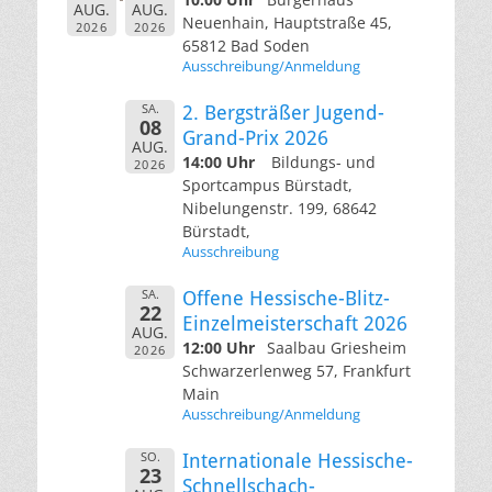
AUG.
AUG.
Neuenhain, Hauptstraße 45,
2026
2026
65812 Bad Soden
Ausschreibung/Anmeldung
SA.
2. Bergsträßer Jugend-
08
Grand-Prix 2026
AUG.
14:00 Uhr
Bildungs- und
2026
Sportcampus Bürstadt,
Nibelungenstr. 199, 68642
Bürstadt,
Ausschreibung
SA.
Offene Hessische-Blitz-
22
Einzelmeisterschaft 2026
AUG.
12:00 Uhr
Saalbau Griesheim
2026
Schwarzerlenweg 57, Frankfurt
Main
Ausschreibung/Anmeldung
SO.
Internationale Hessische-
23
Schnellschach-