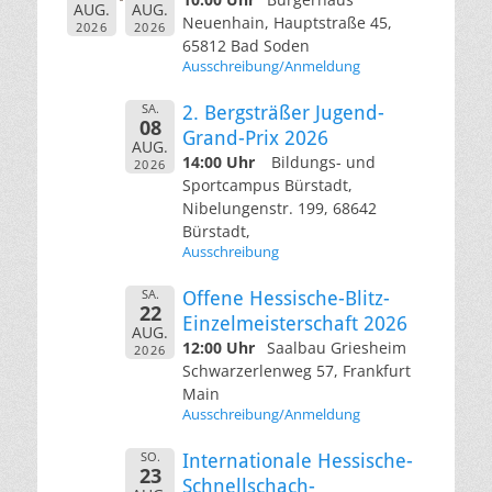
AUG.
AUG.
Neuenhain, Hauptstraße 45,
2026
2026
65812 Bad Soden
Ausschreibung/Anmeldung
SA.
2. Bergsträßer Jugend-
08
Grand-Prix 2026
AUG.
14:00 Uhr
Bildungs- und
2026
Sportcampus Bürstadt,
Nibelungenstr. 199, 68642
Bürstadt,
Ausschreibung
SA.
Offene Hessische-Blitz-
22
Einzelmeisterschaft 2026
AUG.
12:00 Uhr
Saalbau Griesheim
2026
Schwarzerlenweg 57, Frankfurt
Main
Ausschreibung/Anmeldung
SO.
Internationale Hessische-
23
Schnellschach-