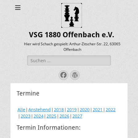
VSG 1880 Offenbach e.V.
Hier wird Schach gespielt: Arthur-Zitscher-Str. 22, 63065
Offenbach
Suche
nach:
Facebook
WordPress
Termine
Alle
Anstehend
2018
2019
2020
2021
2022
2023
2024
2025
2026
2027
Termin Informationen: