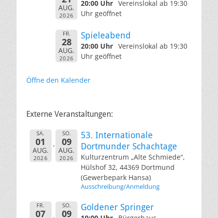
20:00 Uhr
Vereinslokal ab 19:30
AUG.
Uhr geöffnet
2026
FR.
Spieleabend
28
20:00 Uhr
Vereinslokal ab 19:30
AUG.
Uhr geöffnet
2026
Öffne den Kalender
Externe Veranstaltungen:
SA.
SO.
53. Internationale
01
09
Dortmunder Schachtage
AUG.
AUG.
Kulturzentrum „Alte Schmiede“,
2026
2026
Hülshof 32, 44369 Dortmund
(Gewerbepark Hansa)
Ausschreibung/Anmeldung
FR.
SO.
Goldener Springer
07
09
10:00 Uhr
Bürgerhaus