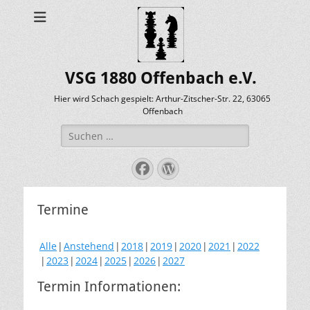
VSG 1880 Offenbach e.V.
Hier wird Schach gespielt: Arthur-Zitscher-Str. 22, 63065
Offenbach
Suche
nach:
Facebook
WordPress
Termine
Alle
Anstehend
2018
2019
2020
2021
2022
2023
2024
2025
2026
2027
Termin Informationen: