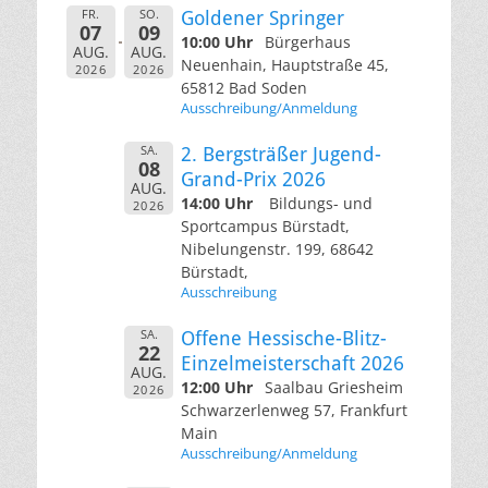
FR.
SO.
Goldener Springer
07
09
10:00 Uhr
Bürgerhaus
AUG.
AUG.
Neuenhain, Hauptstraße 45,
2026
2026
65812 Bad Soden
Ausschreibung/Anmeldung
SA.
2. Bergsträßer Jugend-
08
Grand-Prix 2026
AUG.
14:00 Uhr
Bildungs- und
2026
Sportcampus Bürstadt,
Nibelungenstr. 199, 68642
Bürstadt,
Ausschreibung
SA.
Offene Hessische-Blitz-
22
Einzelmeisterschaft 2026
AUG.
12:00 Uhr
Saalbau Griesheim
2026
Schwarzerlenweg 57, Frankfurt
Main
Ausschreibung/Anmeldung