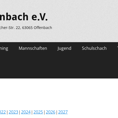
nbach e.V.
scher-Str. 22, 63065 Offenbach
ning
Mannschaften
Jugend
Schulschach
022
2023
2024
2025
2026
2027