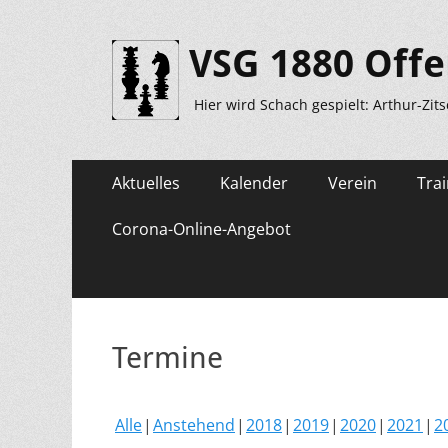
VSG 1880 Offe
Hier wird Schach gespielt: Arthur-Zit
Primäres
Zum
Aktuelles
Kalender
Verein
Trai
Inhalt
Menü
springen
Corona-Online-Angebot
Termine
Alle
Anstehend
2018
2019
2020
2021
2