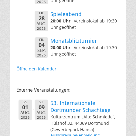
Uhr geöffnet
2026
FR.
Spieleabend
28
20:00 Uhr
Vereinslokal ab 19:30
AUG.
Uhr geöffnet
2026
FR.
Monatsblitzturnier
04
20:00 Uhr
Vereinslokal ab 19:30
SEP.
Uhr geöffnet
2026
Öffne den Kalender
Externe Veranstaltungen:
SA.
SO.
53. Internationale
01
09
Dortmunder Schachtage
AUG.
AUG.
Kulturzentrum „Alte Schmiede“,
2026
2026
Hülshof 32, 44369 Dortmund
(Gewerbepark Hansa)
Ausschreibung/Anmeldung