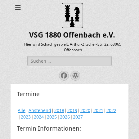
VSG 1880 Offenbach e.V.
Hier wird Schach gespielt: Arthur-Zitscher-Str. 22, 63065
Offenbach
Suche
nach:
Facebook
WordPress
Termine
Alle
Anstehend
2018
2019
2020
2021
2022
2023
2024
2025
2026
2027
Termin Informationen: