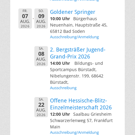
FR.
SO.
Goldener Springer
07
09
10:00 Uhr
Bürgerhaus
AUG.
AUG.
Neuenhain, Hauptstraße 45,
2026
2026
65812 Bad Soden
Ausschreibung/Anmeldung
SA.
2. Bergsträßer Jugend-
08
Grand-Prix 2026
AUG.
14:00 Uhr
Bildungs- und
2026
Sportcampus Bürstadt,
Nibelungenstr. 199, 68642
Bürstadt,
Ausschreibung
SA.
Offene Hessische-Blitz-
22
Einzelmeisterschaft 2026
AUG.
12:00 Uhr
Saalbau Griesheim
2026
Schwarzerlenweg 57, Frankfurt
Main
Ausschreibung/Anmeldung