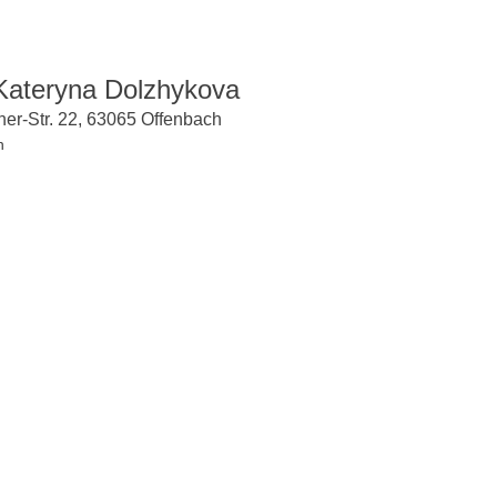
 Kateryna Dolzhykova
her-Str. 22, 63065 Offenbach
n