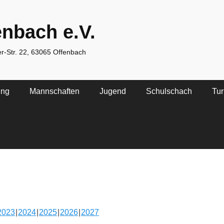
nbach e.V.
her-Str. 22, 63065 Offenbach
ing
Mannschaften
Jugend
Schulschach
Tur
2023
2024
2025
2026
2027