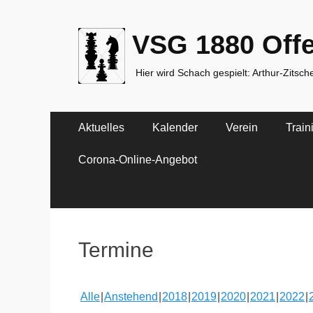
VSG 1880 Offe
Hier wird Schach gespielt: Arthur-Zitsc
Primäres
Zum
Aktuelles
Kalender
Verein
Train
Inhalt
Menü
springen
Corona-Online-Angebot
Termine
Alle
Anstehend
2018
2019
2020
2021
2022