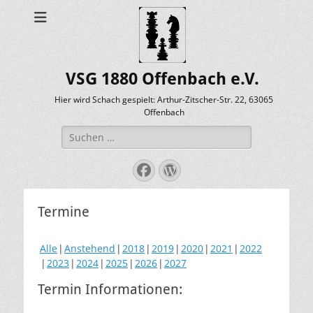
VSG 1880 Offenbach e.V.
Hier wird Schach gespielt: Arthur-Zitscher-Str. 22, 63065
Offenbach
Suche
nach:
Facebook
WordPress
Termine
Alle
Anstehend
2018
2019
2020
2021
2022
2023
2024
2025
2026
2027
Termin Informationen: