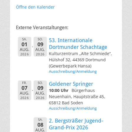
Öffne den Kalender
Externe Veranstaltungen:
SA.
SO.
53. Internationale
01
09
Dortmunder Schachtage
AUG.
AUG.
Kulturzentrum „Alte Schmiede“,
2026
2026
Hülshof 32, 44369 Dortmund
(Gewerbepark Hansa)
Ausschreibung/Anmeldung
FR.
SO.
Goldener Springer
07
09
10:00 Uhr
Bürgerhaus
AUG.
AUG.
Neuenhain, Hauptstraße 45,
2026
2026
65812 Bad Soden
Ausschreibung/Anmeldung
SA.
2. Bergsträßer Jugend-
08
Grand-Prix 2026
AUG.