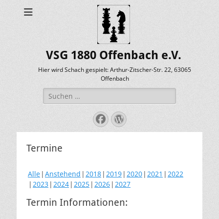
VSG 1880 Offenbach e.V.
Hier wird Schach gespielt: Arthur-Zitscher-Str. 22, 63065
Offenbach
Suche
nach:
Facebook
WordPress
Termine
Alle
Anstehend
2018
2019
2020
2021
2022
2023
2024
2025
2026
2027
Termin Informationen: