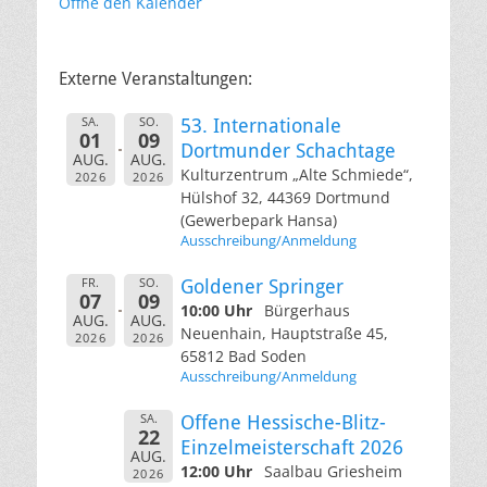
Öffne den Kalender
Externe Veranstaltungen:
SA.
SO.
53. Internationale
01
09
Dortmunder Schachtage
AUG.
AUG.
Kulturzentrum „Alte Schmiede“,
2026
2026
Hülshof 32, 44369 Dortmund
(Gewerbepark Hansa)
Ausschreibung/Anmeldung
FR.
SO.
Goldener Springer
07
09
10:00 Uhr
Bürgerhaus
AUG.
AUG.
Neuenhain, Hauptstraße 45,
2026
2026
65812 Bad Soden
Ausschreibung/Anmeldung
SA.
Offene Hessische-Blitz-
22
Einzelmeisterschaft 2026
AUG.
12:00 Uhr
Saalbau Griesheim
2026