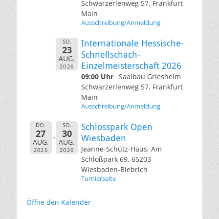
Schwarzerlenweg 57, Frankfurt
Main
Ausschreibung/Anmeldung
SO.
Internationale Hessische-
23
Schnellschach-
AUG.
Einzelmeisterschaft 2026
2026
09:00 Uhr
Saalbau Griesheim
Schwarzerlenweg 57, Frankfurt
Main
Ausschreibung/Anmeldung
DO.
SO.
Schlosspark Open
27
30
Wiesbaden
AUG.
AUG.
Jeanne-Schütz-Haus, Am
2026
2026
Schloßpark 69, 65203
Wiesbaden-Biebrich
Turnierseite
Öffne den Kalender