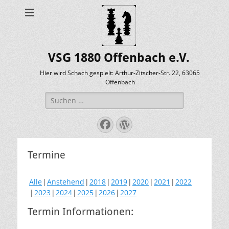
VSG 1880 Offenbach e.V.
Hier wird Schach gespielt: Arthur-Zitscher-Str. 22, 63065
Offenbach
Suche
nach:
Facebook
WordPress
Termine
Alle
Anstehend
2018
2019
2020
2021
2022
2023
2024
2025
2026
2027
Termin Informationen: