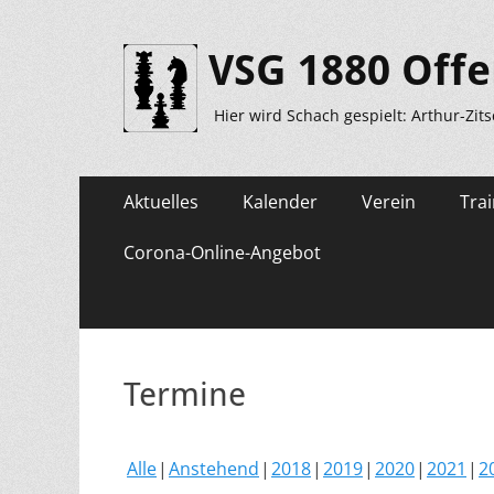
VSG 1880 Offe
Hier wird Schach gespielt: Arthur-Zit
Primäres
Zum
Aktuelles
Kalender
Verein
Trai
Inhalt
Menü
springen
Corona-Online-Angebot
Termine
Alle
Anstehend
2018
2019
2020
2021
2