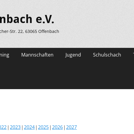
nbach e.V.
scher-Str. 22, 63065 Offenbach
ning
Mannschaften
Jugend
Schulschach
022
2023
2024
2025
2026
2027