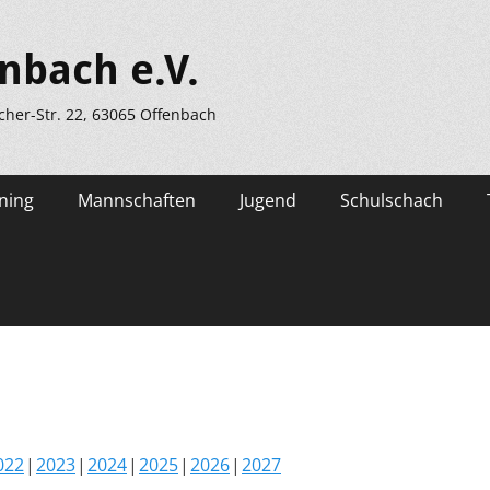
nbach e.V.
scher-Str. 22, 63065 Offenbach
ning
Mannschaften
Jugend
Schulschach
022
2023
2024
2025
2026
2027