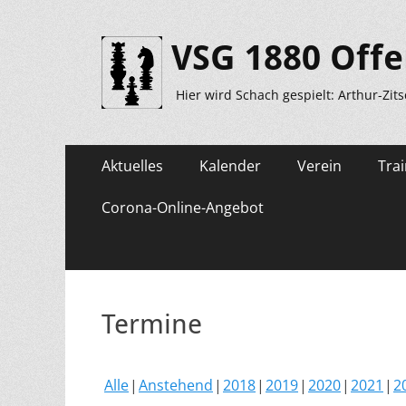
VSG 1880 Offe
Hier wird Schach gespielt: Arthur-Zit
Primäres
Zum
Aktuelles
Kalender
Verein
Trai
Inhalt
Menü
springen
Corona-Online-Angebot
Termine
Alle
Anstehend
2018
2019
2020
2021
2