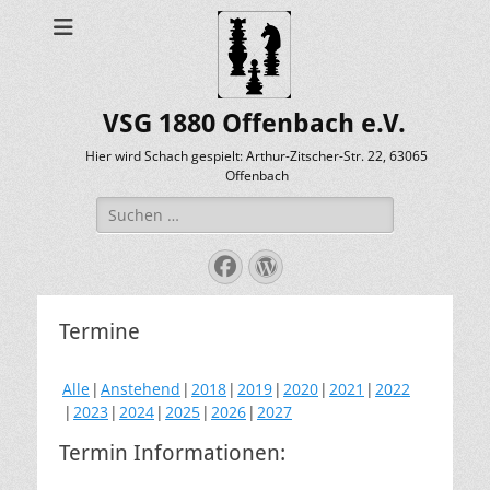
VSG 1880 Offenbach e.V.
Hier wird Schach gespielt: Arthur-Zitscher-Str. 22, 63065
Offenbach
Suche
nach:
Facebook
WordPress
Termine
Alle
Anstehend
2018
2019
2020
2021
2022
2023
2024
2025
2026
2027
Termin Informationen: