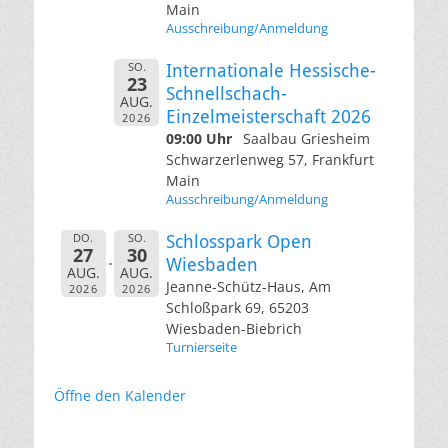
Main
Ausschreibung/Anmeldung
SO.
Internationale Hessische-
23
Schnellschach-
AUG.
Einzelmeisterschaft 2026
2026
09:00 Uhr
Saalbau Griesheim
Schwarzerlenweg 57, Frankfurt
Main
Ausschreibung/Anmeldung
DO.
SO.
Schlosspark Open
27
30
Wiesbaden
AUG.
AUG.
Jeanne-Schütz-Haus, Am
2026
2026
Schloßpark 69, 65203
Wiesbaden-Biebrich
Turnierseite
Öffne den Kalender