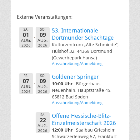
Externe Veranstaltungen:
SA.
SO.
53. Internationale
01
09
Dortmunder Schachtage
AUG.
AUG.
Kulturzentrum „Alte Schmiede“,
2026
2026
Hülshof 32, 44369 Dortmund
(Gewerbepark Hansa)
Ausschreibung/Anmeldung
FR.
SO.
Goldener Springer
07
09
10:00 Uhr
Bürgerhaus
AUG.
AUG.
Neuenhain, Hauptstraße 45,
2026
2026
65812 Bad Soden
Ausschreibung/Anmeldung
SA.
Offene Hessische-Blitz-
22
Einzelmeisterschaft 2026
AUG.
12:00 Uhr
Saalbau Griesheim
2026
Schwarzerlenweg 57, Frankfurt