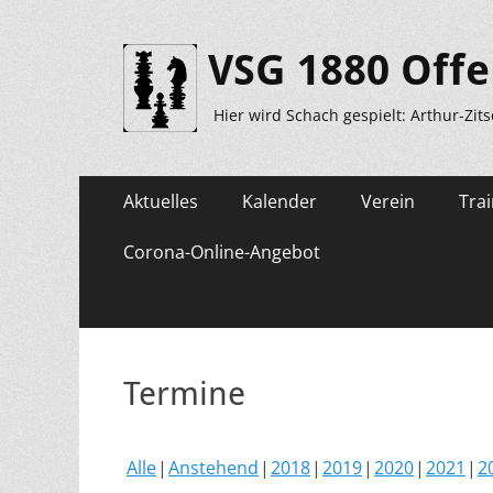
VSG 1880 Offe
Hier wird Schach gespielt: Arthur-Zit
Primäres
Zum
Aktuelles
Kalender
Verein
Trai
Inhalt
Menü
springen
Corona-Online-Angebot
Termine
Alle
Anstehend
2018
2019
2020
2021
2