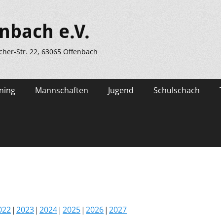
nbach e.V.
scher-Str. 22, 63065 Offenbach
ning
Mannschaften
Jugend
Schulschach
022
2023
2024
2025
2026
2027