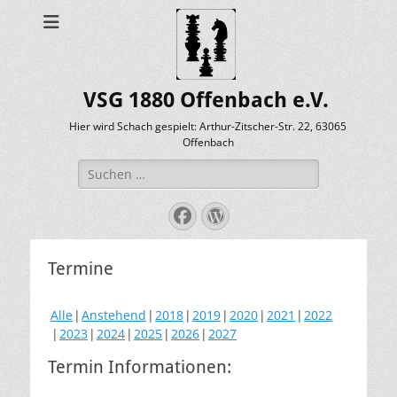
VSG 1880 Offenbach e.V.
Hier wird Schach gespielt: Arthur-Zitscher-Str. 22, 63065
Offenbach
Suche
nach:
Facebook
WordPress
Termine
Alle
Anstehend
2018
2019
2020
2021
2022
2023
2024
2025
2026
2027
Termin Informationen: