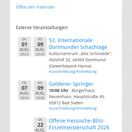
Öffne den Kalender
Externe Veranstaltungen:
SA.
SO.
53. Internationale
01
09
Dortmunder Schachtage
AUG.
AUG.
Kulturzentrum „Alte Schmiede“,
2026
2026
Hülshof 32, 44369 Dortmund
(Gewerbepark Hansa)
Ausschreibung/Anmeldung
FR.
SO.
Goldener Springer
07
09
10:00 Uhr
Bürgerhaus
AUG.
AUG.
Neuenhain, Hauptstraße 45,
2026
2026
65812 Bad Soden
Ausschreibung/Anmeldung
SA.
Offene Hessische-Blitz-
22
Einzelmeisterschaft 2026
AUG.