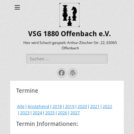
VSG 1880 Offenbach e.V.
Hier wird Schach gespielt: Arthur-Zitscher-Str. 22, 63065
Offenbach
Suche
nach:
Facebook
WordPress
Termine
Alle
Anstehend
2018
2019
2020
2021
2022
2023
2024
2025
2026
2027
Termin Informationen: