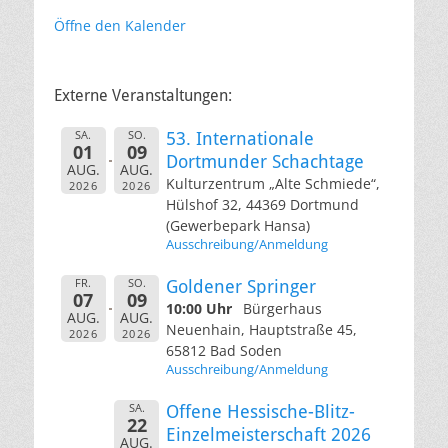
Öffne den Kalender
Externe Veranstaltungen:
SA.
SO.
53. Internationale
01
09
Dortmunder Schachtage
AUG.
AUG.
Kulturzentrum „Alte Schmiede“,
2026
2026
Hülshof 32, 44369 Dortmund
(Gewerbepark Hansa)
Ausschreibung/Anmeldung
FR.
SO.
Goldener Springer
07
09
10:00 Uhr
Bürgerhaus
AUG.
AUG.
Neuenhain, Hauptstraße 45,
2026
2026
65812 Bad Soden
Ausschreibung/Anmeldung
SA.
Offene Hessische-Blitz-
22
Einzelmeisterschaft 2026
AUG.