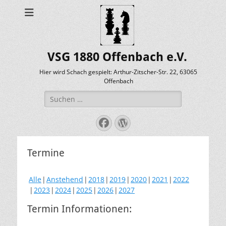
VSG 1880 Offenbach e.V.
Hier wird Schach gespielt: Arthur-Zitscher-Str. 22, 63065
Offenbach
Suche
nach:
Facebook
WordPress
Termine
Alle
Anstehend
2018
2019
2020
2021
2022
2023
2024
2025
2026
2027
Termin Informationen: