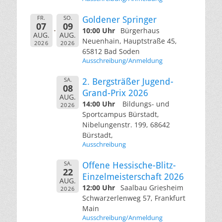
FR.
SO.
Goldener Springer
07
09
10:00 Uhr
Bürgerhaus
AUG.
AUG.
Neuenhain, Hauptstraße 45,
2026
2026
65812 Bad Soden
Ausschreibung/Anmeldung
SA.
2. Bergsträßer Jugend-
08
Grand-Prix 2026
AUG.
14:00 Uhr
Bildungs- und
2026
Sportcampus Bürstadt,
Nibelungenstr. 199, 68642
Bürstadt,
Ausschreibung
SA.
Offene Hessische-Blitz-
22
Einzelmeisterschaft 2026
AUG.
12:00 Uhr
Saalbau Griesheim
2026
Schwarzerlenweg 57, Frankfurt
Main
Ausschreibung/Anmeldung