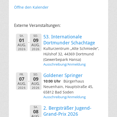
Öffne den Kalender
Externe Veranstaltungen:
SA.
SO.
53. Internationale
01
09
Dortmunder Schachtage
AUG.
AUG.
Kulturzentrum „Alte Schmiede“,
2026
2026
Hülshof 32, 44369 Dortmund
(Gewerbepark Hansa)
Ausschreibung/Anmeldung
FR.
SO.
Goldener Springer
07
09
10:00 Uhr
Bürgerhaus
AUG.
AUG.
Neuenhain, Hauptstraße 45,
2026
2026
65812 Bad Soden
Ausschreibung/Anmeldung
SA.
2. Bergsträßer Jugend-
08
Grand-Prix 2026
AUG.