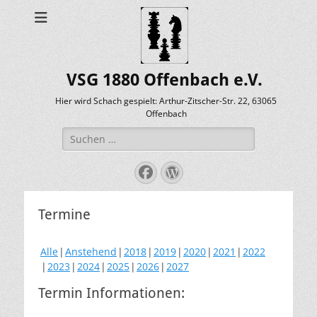
VSG 1880 Offenbach e.V.
Hier wird Schach gespielt: Arthur-Zitscher-Str. 22, 63065
Offenbach
Suche
nach:
Facebook
WordPress
Termine
Alle
Anstehend
2018
2019
2020
2021
2022
2023
2024
2025
2026
2027
Termin Informationen: