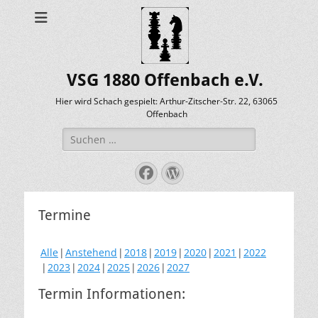
VSG 1880 Offenbach e.V.
Hier wird Schach gespielt: Arthur-Zitscher-Str. 22, 63065
Offenbach
Suche
nach:
Facebook
WordPress
Termine
Alle
Anstehend
2018
2019
2020
2021
2022
2023
2024
2025
2026
2027
Termin Informationen: