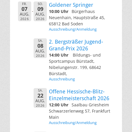
FR.
SO.
Goldener Springer
07
09
10:00 Uhr
Bürgerhaus
AUG.
AUG.
Neuenhain, Hauptstraße 45,
2026
2026
65812 Bad Soden
Ausschreibung/Anmeldung
SA.
2. Bergsträßer Jugend-
08
Grand-Prix 2026
AUG.
14:00 Uhr
Bildungs- und
2026
Sportcampus Bürstadt,
Nibelungenstr. 199, 68642
Bürstadt,
Ausschreibung
SA.
Offene Hessische-Blitz-
22
Einzelmeisterschaft 2026
AUG.
12:00 Uhr
Saalbau Griesheim
2026
Schwarzerlenweg 57, Frankfurt
Main
Ausschreibung/Anmeldung