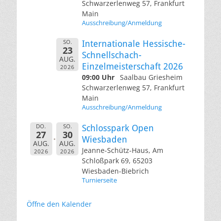
Schwarzerlenweg 57, Frankfurt
Main
Ausschreibung/Anmeldung
SO.
Internationale Hessische-
23
Schnellschach-
AUG.
Einzelmeisterschaft 2026
2026
09:00 Uhr
Saalbau Griesheim
Schwarzerlenweg 57, Frankfurt
Main
Ausschreibung/Anmeldung
DO.
SO.
Schlosspark Open
27
30
Wiesbaden
AUG.
AUG.
Jeanne-Schütz-Haus, Am
2026
2026
Schloßpark 69, 65203
Wiesbaden-Biebrich
Turnierseite
Öffne den Kalender