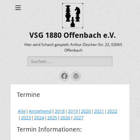
VSG 1880 Offenbach e.V.
Hier wird Schach gespielt: Arthur-Zitscher-Str. 22, 63065
Offenbach
Suche
nach:
Facebook
WordPress
Termine
Alle
Anstehend
2018
2019
2020
2021
2022
2023
2024
2025
2026
2027
Termin Informationen: