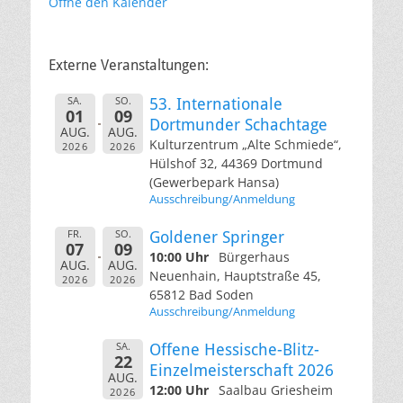
Öffne den Kalender
Externe Veranstaltungen:
SA.
SO.
53. Internationale
01
09
Dortmunder Schachtage
AUG.
AUG.
Kulturzentrum „Alte Schmiede“,
2026
2026
Hülshof 32, 44369 Dortmund
(Gewerbepark Hansa)
Ausschreibung/Anmeldung
FR.
SO.
Goldener Springer
07
09
10:00 Uhr
Bürgerhaus
AUG.
AUG.
Neuenhain, Hauptstraße 45,
2026
2026
65812 Bad Soden
Ausschreibung/Anmeldung
SA.
Offene Hessische-Blitz-
22
Einzelmeisterschaft 2026
AUG.
12:00 Uhr
Saalbau Griesheim
2026