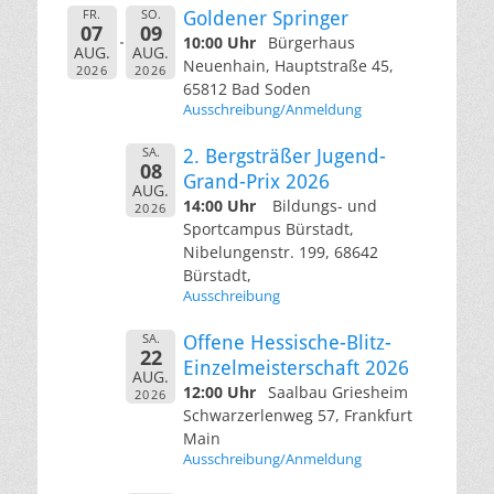
FR.
SO.
Goldener Springer
07
09
10:00 Uhr
Bürgerhaus
AUG.
AUG.
Neuenhain, Hauptstraße 45,
2026
2026
65812 Bad Soden
Ausschreibung/Anmeldung
SA.
2. Bergsträßer Jugend-
08
Grand-Prix 2026
AUG.
14:00 Uhr
Bildungs- und
2026
Sportcampus Bürstadt,
Nibelungenstr. 199, 68642
Bürstadt,
Ausschreibung
SA.
Offene Hessische-Blitz-
22
Einzelmeisterschaft 2026
AUG.
12:00 Uhr
Saalbau Griesheim
2026
Schwarzerlenweg 57, Frankfurt
Main
Ausschreibung/Anmeldung