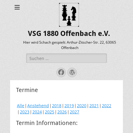
VSG 1880 Offenbach e.V.
Hier wird Schach gespielt: Arthur-Zitscher-Str. 22, 63065
Offenbach
Suche
nach:
Facebook
WordPress
Termine
Alle
Anstehend
2018
2019
2020
2021
2022
2023
2024
2025
2026
2027
Termin Informationen: