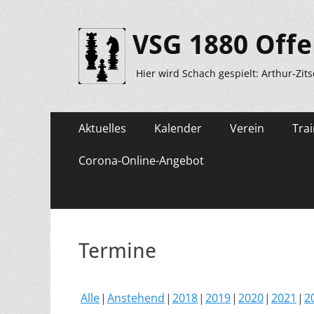
VSG 1880 Offe
Hier wird Schach gespielt: Arthur-Zit
Primäres
Zum
Aktuelles
Kalender
Verein
Trai
Inhalt
Menü
springen
Corona-Online-Angebot
Termine
Alle
Anstehend
2018
2019
2020
2021
2