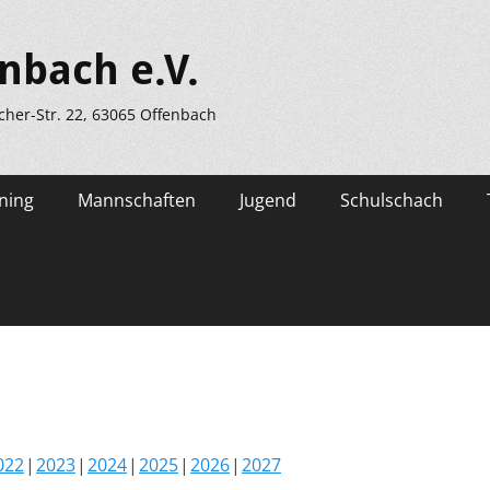
nbach e.V.
scher-Str. 22, 63065 Offenbach
ning
Mannschaften
Jugend
Schulschach
022
2023
2024
2025
2026
2027