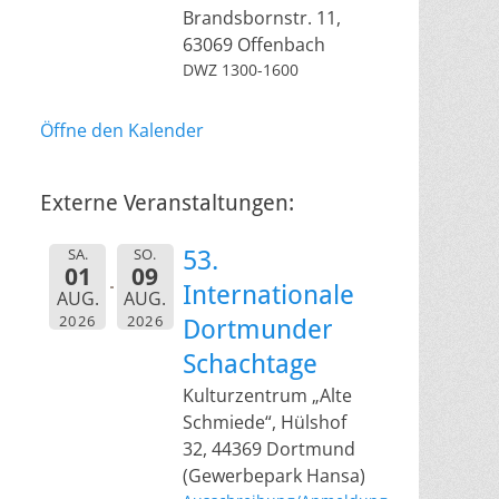
Brandsbornstr. 11,
63069 Offenbach
DWZ 1300-1600
Öffne den Kalender
Externe Veranstaltungen:
SA.
SO.
53.
01
09
Internationale
AUG.
AUG.
2026
2026
Dortmunder
Schachtage
Kulturzentrum „Alte
Schmiede“, Hülshof
32, 44369 Dortmund
(Gewerbepark Hansa)