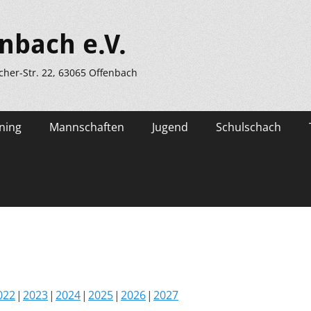
nbach e.V.
scher-Str. 22, 63065 Offenbach
ning
Mannschaften
Jugend
Schulschach
022
2023
2024
2025
2026
2027