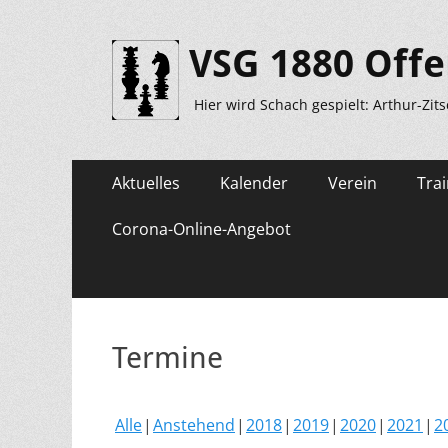
VSG 1880 Offe
Hier wird Schach gespielt: Arthur-Zit
Primäres
Zum
Aktuelles
Kalender
Verein
Trai
Inhalt
Menü
springen
Corona-Online-Angebot
Termine
Alle
Anstehend
2018
2019
2020
2021
2