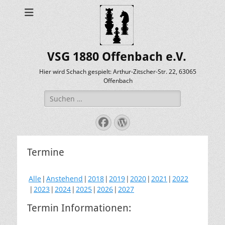
VSG 1880 Offenbach e.V.
Hier wird Schach gespielt: Arthur-Zitscher-Str. 22, 63065
Offenbach
Suche
nach:
Facebook
WordPress
Termine
Alle
Anstehend
2018
2019
2020
2021
2022
2023
2024
2025
2026
2027
Termin Informationen: