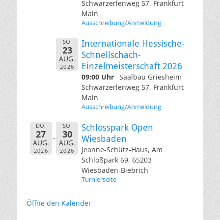
Schwarzerlenweg 57, Frankfurt
Main
Ausschreibung/Anmeldung
SO.
Internationale Hessische-
23
Schnellschach-
AUG.
Einzelmeisterschaft 2026
2026
09:00 Uhr
Saalbau Griesheim
Schwarzerlenweg 57, Frankfurt
Main
Ausschreibung/Anmeldung
DO.
SO.
Schlosspark Open
27
30
Wiesbaden
AUG.
AUG.
Jeanne-Schütz-Haus, Am
2026
2026
Schloßpark 69, 65203
Wiesbaden-Biebrich
Turnierseite
Öffne den Kalender