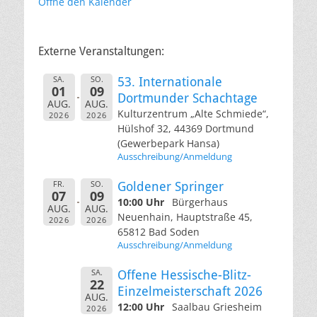
Öffne den Kalender
Externe Veranstaltungen:
SA.
SO.
53. Internationale
01
09
Dortmunder Schachtage
AUG.
AUG.
Kulturzentrum „Alte Schmiede“,
2026
2026
Hülshof 32, 44369 Dortmund
(Gewerbepark Hansa)
Ausschreibung/Anmeldung
FR.
SO.
Goldener Springer
07
09
10:00 Uhr
Bürgerhaus
AUG.
AUG.
Neuenhain, Hauptstraße 45,
2026
2026
65812 Bad Soden
Ausschreibung/Anmeldung
SA.
Offene Hessische-Blitz-
22
Einzelmeisterschaft 2026
AUG.
12:00 Uhr
Saalbau Griesheim
2026