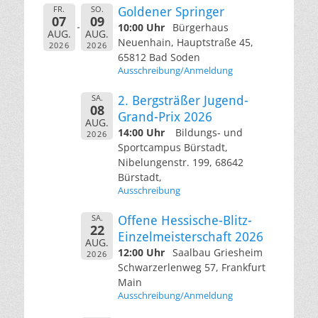
FR.
SO.
Goldener Springer
07
09
10:00 Uhr
Bürgerhaus
AUG.
AUG.
Neuenhain, Hauptstraße 45,
2026
2026
65812 Bad Soden
Ausschreibung/Anmeldung
SA.
2. Bergsträßer Jugend-
08
Grand-Prix 2026
AUG.
14:00 Uhr
Bildungs- und
2026
Sportcampus Bürstadt,
Nibelungenstr. 199, 68642
Bürstadt,
Ausschreibung
SA.
Offene Hessische-Blitz-
22
Einzelmeisterschaft 2026
AUG.
12:00 Uhr
Saalbau Griesheim
2026
Schwarzerlenweg 57, Frankfurt
Main
Ausschreibung/Anmeldung