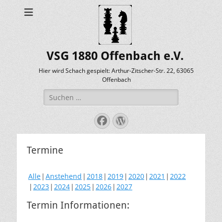
VSG 1880 Offenbach e.V.
Hier wird Schach gespielt: Arthur-Zitscher-Str. 22, 63065
Offenbach
Suche
nach:
Facebook
WordPress
Termine
Alle
Anstehend
2018
2019
2020
2021
2022
2023
2024
2025
2026
2027
Termin Informationen: