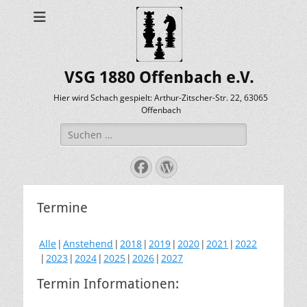
VSG 1880 Offenbach e.V.
Hier wird Schach gespielt: Arthur-Zitscher-Str. 22, 63065
Offenbach
Suche
nach:
Facebook
WordPress
Termine
Alle
Anstehend
2018
2019
2020
2021
2022
2023
2024
2025
2026
2027
Termin Informationen: