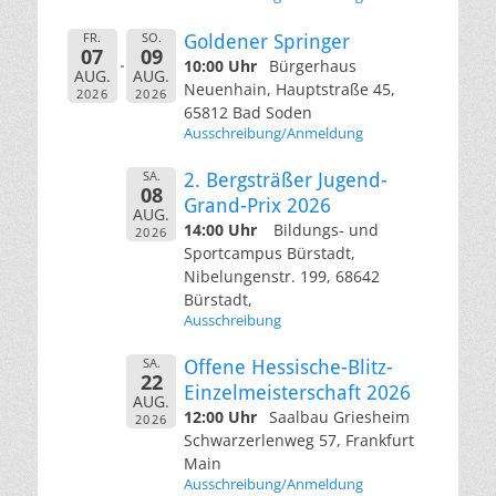
FR.
SO.
Goldener Springer
07
09
10:00 Uhr
Bürgerhaus
AUG.
AUG.
Neuenhain, Hauptstraße 45,
2026
2026
65812 Bad Soden
Ausschreibung/Anmeldung
SA.
2. Bergsträßer Jugend-
08
Grand-Prix 2026
AUG.
14:00 Uhr
Bildungs- und
2026
Sportcampus Bürstadt,
Nibelungenstr. 199, 68642
Bürstadt,
Ausschreibung
SA.
Offene Hessische-Blitz-
22
Einzelmeisterschaft 2026
AUG.
12:00 Uhr
Saalbau Griesheim
2026
Schwarzerlenweg 57, Frankfurt
Main
Ausschreibung/Anmeldung