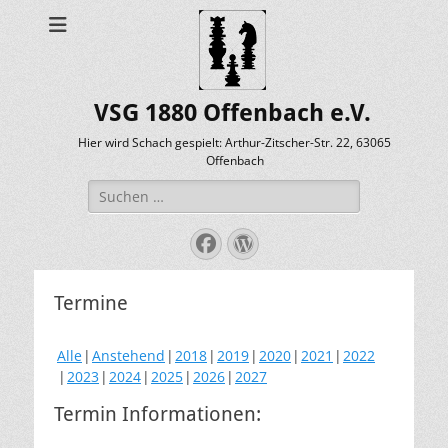
VSG 1880 Offenbach e.V.
Hier wird Schach gespielt: Arthur-Zitscher-Str. 22, 63065
Offenbach
Suche
nach:
Facebook
WordPress
Termine
Alle
Anstehend
2018
2019
2020
2021
2022
2023
2024
2025
2026
2027
Termin Informationen: