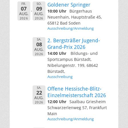
FR.
SO.
Goldener Springer
07
09
10:00 Uhr
Bürgerhaus
AUG.
AUG.
Neuenhain, Hauptstraße 45,
2026
2026
65812 Bad Soden
Ausschreibung/Anmeldung
SA.
2. Bergsträßer Jugend-
08
Grand-Prix 2026
AUG.
14:00 Uhr
Bildungs- und
2026
Sportcampus Bürstadt,
Nibelungenstr. 199, 68642
Bürstadt,
Ausschreibung
SA.
Offene Hessische-Blitz-
22
Einzelmeisterschaft 2026
AUG.
12:00 Uhr
Saalbau Griesheim
2026
Schwarzerlenweg 57, Frankfurt
Main
Ausschreibung/Anmeldung