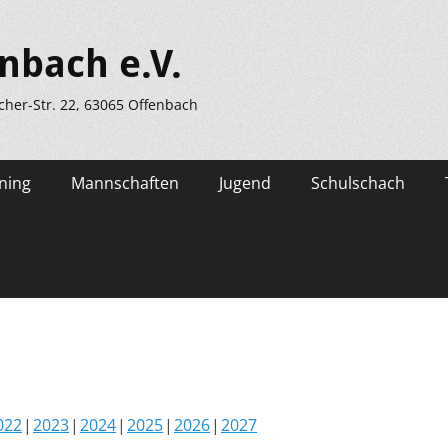
nbach e.V.
scher-Str. 22, 63065 Offenbach
ning
Mannschaften
Jugend
Schulschach
022
2023
2024
2025
2026
2027