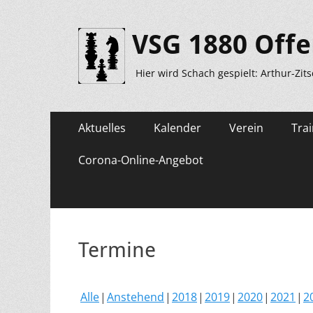
VSG 1880 Offe
Hier wird Schach gespielt: Arthur-Zit
Primäres
Zum
Aktuelles
Kalender
Verein
Trai
Inhalt
Menü
springen
Corona-Online-Angebot
Termine
Alle
Anstehend
2018
2019
2020
2021
2