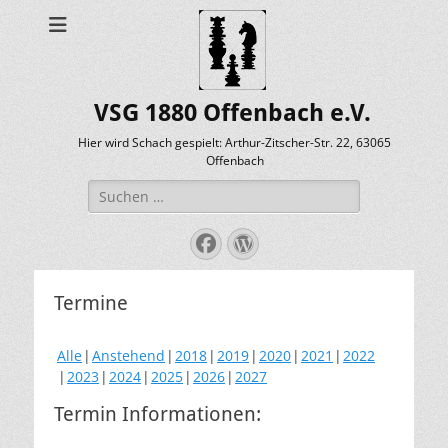
VSG 1880 Offenbach e.V.
Hier wird Schach gespielt: Arthur-Zitscher-Str. 22, 63065
Offenbach
Suche
nach:
Facebook
WordPress
Termine
Alle
Anstehend
2018
2019
2020
2021
2022
2023
2024
2025
2026
2027
Termin Informationen: