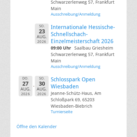
Schwarzerlenweg 57, Frankfurt
Main
Ausschreibung/Anmeldung
SO.
Internationale Hessische-
23
Schnellschach-
AUG.
Einzelmeisterschaft 2026
2026
09:00 Uhr
Saalbau Griesheim
Schwarzerlenweg 57, Frankfurt
Main
Ausschreibung/Anmeldung
DO.
SO.
Schlosspark Open
27
30
Wiesbaden
AUG.
AUG.
Jeanne-Schütz-Haus, Am
2026
2026
Schloßpark 69, 65203
Wiesbaden-Biebrich
Turnierseite
Öffne den Kalender