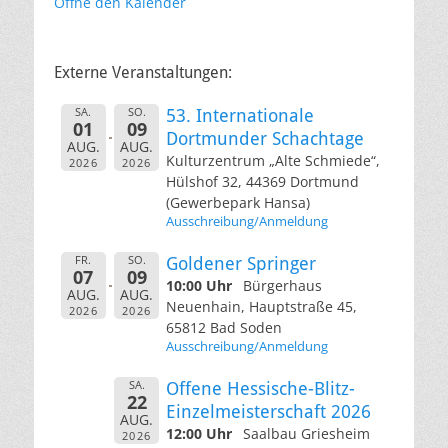
Öffne den Kalender
Externe Veranstaltungen:
SA.
SO.
53. Internationale
01
09
Dortmunder Schachtage
AUG.
AUG.
Kulturzentrum „Alte Schmiede“,
2026
2026
Hülshof 32, 44369 Dortmund
(Gewerbepark Hansa)
Ausschreibung/Anmeldung
FR.
SO.
Goldener Springer
07
09
10:00 Uhr
Bürgerhaus
AUG.
AUG.
Neuenhain, Hauptstraße 45,
2026
2026
65812 Bad Soden
Ausschreibung/Anmeldung
SA.
Offene Hessische-Blitz-
22
Einzelmeisterschaft 2026
AUG.
12:00 Uhr
Saalbau Griesheim
2026