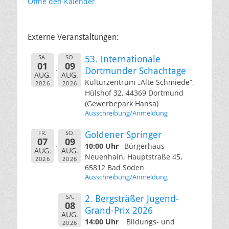
Öffne den Kalender
Externe Veranstaltungen:
SA.
SO.
53. Internationale
01
09
Dortmunder Schachtage
AUG.
AUG.
Kulturzentrum „Alte Schmiede“,
2026
2026
Hülshof 32, 44369 Dortmund
(Gewerbepark Hansa)
Ausschreibung/Anmeldung
FR.
SO.
Goldener Springer
07
09
10:00 Uhr
Bürgerhaus
AUG.
AUG.
Neuenhain, Hauptstraße 45,
2026
2026
65812 Bad Soden
Ausschreibung/Anmeldung
SA.
2. Bergsträßer Jugend-
08
Grand-Prix 2026
AUG.
14:00 Uhr
Bildungs- und
2026