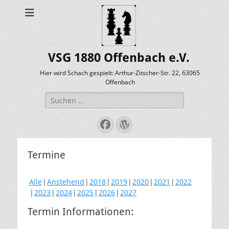
VSG 1880 Offenbach e.V.
Hier wird Schach gespielt: Arthur-Zitscher-Str. 22, 63065
Offenbach
Suche
nach:
Facebook
WordPress
Termine
Alle
Anstehend
2018
2019
2020
2021
2022
2023
2024
2025
2026
2027
Termin Informationen: