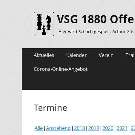
VSG 1880 Offe
Hier wird Schach gespielt: Arthur-Zit
Primäres
Zum
Aktuelles
Kalender
Verein
Trai
Inhalt
Menü
springen
Corona-Online-Angebot
Termine
Alle
Anstehend
2018
2019
2020
2021
2