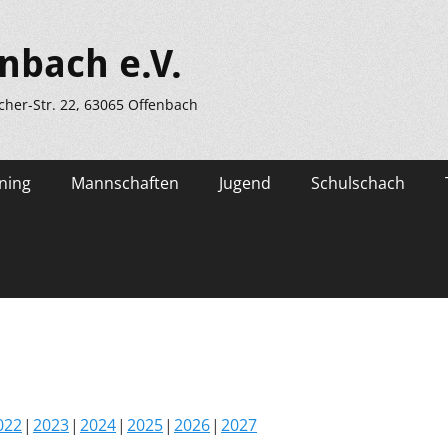
nbach e.V.
scher-Str. 22, 63065 Offenbach
ning
Mannschaften
Jugend
Schulschach
022
2023
2024
2025
2026
2027