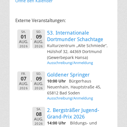
Öffne den Kalender
Externe Veranstaltungen:
SA.
SO.
53. Internationale
01
09
Dortmunder Schachtage
AUG.
AUG.
Kulturzentrum „Alte Schmiede“,
2026
2026
Hülshof 32, 44369 Dortmund
(Gewerbepark Hansa)
Ausschreibung/Anmeldung
FR.
SO.
Goldener Springer
07
09
10:00 Uhr
Bürgerhaus
AUG.
AUG.
Neuenhain, Hauptstraße 45,
2026
2026
65812 Bad Soden
Ausschreibung/Anmeldung
SA.
2. Bergsträßer Jugend-
08
Grand-Prix 2026
AUG.
14:00 Uhr
Bildungs- und
2026