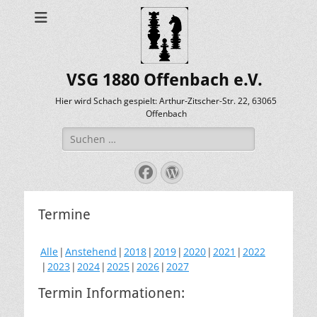
VSG 1880 Offenbach e.V.
Hier wird Schach gespielt: Arthur-Zitscher-Str. 22, 63065
Offenbach
Suche
nach:
Facebook
WordPress
Termine
Alle
Anstehend
2018
2019
2020
2021
2022
2023
2024
2025
2026
2027
Termin Informationen: