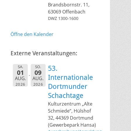
Brandsbornstr. 11,
63069 Offenbach
DWZ 1300-1600
Öffne den Kalender
Externe Veranstaltungen:
SA.
SO.
53.
01
09
Internationale
AUG.
AUG.
2026
2026
Dortmunder
Schachtage
Kulturzentrum „Alte
Schmiede“, Hülshof
32, 44369 Dortmund
(Gewerbepark Hansa)