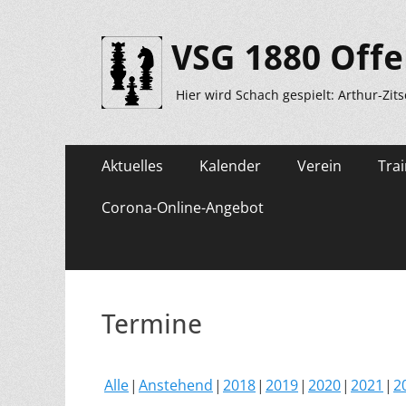
VSG 1880 Offe
Hier wird Schach gespielt: Arthur-Zit
Primäres
Zum
Aktuelles
Kalender
Verein
Trai
Inhalt
Menü
springen
Corona-Online-Angebot
Termine
Alle
Anstehend
2018
2019
2020
2021
2