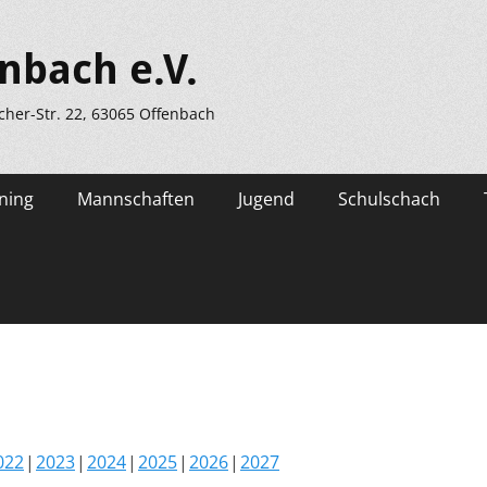
nbach e.V.
scher-Str. 22, 63065 Offenbach
ning
Mannschaften
Jugend
Schulschach
022
2023
2024
2025
2026
2027