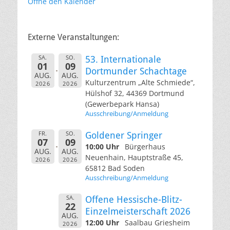
Öffne den Kalender
Externe Veranstaltungen:
SA.
SO.
53. Internationale
01
09
Dortmunder Schachtage
AUG.
AUG.
Kulturzentrum „Alte Schmiede“,
2026
2026
Hülshof 32, 44369 Dortmund
(Gewerbepark Hansa)
Ausschreibung/Anmeldung
FR.
SO.
Goldener Springer
07
09
10:00 Uhr
Bürgerhaus
AUG.
AUG.
Neuenhain, Hauptstraße 45,
2026
2026
65812 Bad Soden
Ausschreibung/Anmeldung
SA.
Offene Hessische-Blitz-
22
Einzelmeisterschaft 2026
AUG.
12:00 Uhr
Saalbau Griesheim
2026