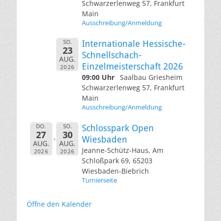
Schwarzerlenweg 57, Frankfurt
Main
Ausschreibung/Anmeldung
SO.
Internationale Hessische-
23
Schnellschach-
AUG.
Einzelmeisterschaft 2026
2026
09:00 Uhr
Saalbau Griesheim
Schwarzerlenweg 57, Frankfurt
Main
Ausschreibung/Anmeldung
DO.
SO.
Schlosspark Open
27
30
Wiesbaden
AUG.
AUG.
Jeanne-Schütz-Haus, Am
2026
2026
Schloßpark 69, 65203
Wiesbaden-Biebrich
Turnierseite
Öffne den Kalender