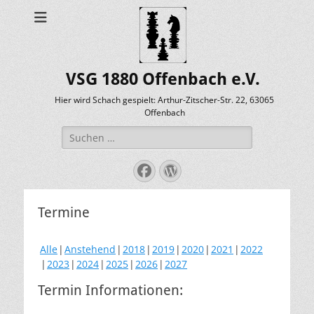
VSG 1880 Offenbach e.V.
Hier wird Schach gespielt: Arthur-Zitscher-Str. 22, 63065
Offenbach
Suche
nach:
Facebook
WordPress
Termine
Alle
Anstehend
2018
2019
2020
2021
2022
2023
2024
2025
2026
2027
Termin Informationen: