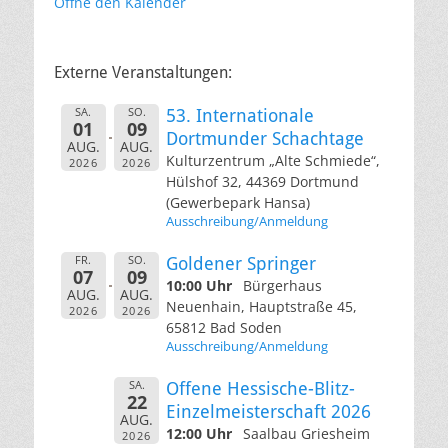
Öffne den Kalender
Externe Veranstaltungen:
SA.
SO.
53. Internationale
01
09
Dortmunder Schachtage
AUG.
AUG.
Kulturzentrum „Alte Schmiede“,
2026
2026
Hülshof 32, 44369 Dortmund
(Gewerbepark Hansa)
Ausschreibung/Anmeldung
FR.
SO.
Goldener Springer
07
09
10:00 Uhr
Bürgerhaus
AUG.
AUG.
Neuenhain, Hauptstraße 45,
2026
2026
65812 Bad Soden
Ausschreibung/Anmeldung
SA.
Offene Hessische-Blitz-
22
Einzelmeisterschaft 2026
AUG.
12:00 Uhr
Saalbau Griesheim
2026