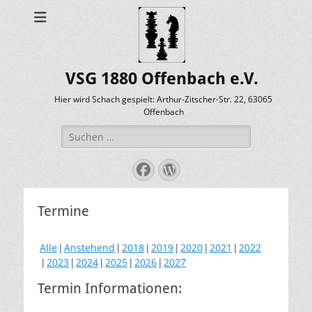
VSG 1880 Offenbach e.V.
Hier wird Schach gespielt: Arthur-Zitscher-Str. 22, 63065
Offenbach
Suche
nach:
Facebook
WordPress
Termine
Alle
Anstehend
2018
2019
2020
2021
2022
2023
2024
2025
2026
2027
Termin Informationen: