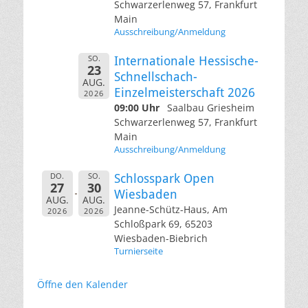
Schwarzerlenweg 57, Frankfurt
Main
Ausschreibung/Anmeldung
SO.
Internationale Hessische-
23
Schnellschach-
AUG.
Einzelmeisterschaft 2026
2026
09:00 Uhr
Saalbau Griesheim
Schwarzerlenweg 57, Frankfurt
Main
Ausschreibung/Anmeldung
DO.
SO.
Schlosspark Open
27
30
Wiesbaden
AUG.
AUG.
Jeanne-Schütz-Haus, Am
2026
2026
Schloßpark 69, 65203
Wiesbaden-Biebrich
Turnierseite
Öffne den Kalender